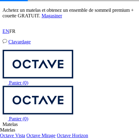
50 % DE RABAIS sur la literie à l’achat d’un matelas.
02
17
56
42
Conditions
EN
FR
Clavardage
Panier
(0)
Panier
(0)
Matelas
Matelas
Octave Vista
Octave Mirage
Octave Horizon