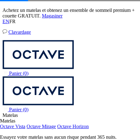
50 % DE RABAIS sur la literie à l’achat d’un matelas.
Matelas Octave Horizon
03
12
11
20
Conditions
204 Avis
EN
FR
Clavardage
Panier
(0)
Panier
(0)
Matelas
Matelas
Octave Vista
Octave Mirage
Octave Horizon
Essayez votre matelas sans aucun risque pendant 365 nuits.
En savoir plus