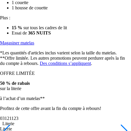
1 housse de couette
Plus :
15 %
sur tous les cadres de lit
Essai de
365 NUITS
Magasiner matelas
*Les quantités d'articles inclus varient selon la taille du matelas.
**Offre limitée. Les autres promotions peuvent perdurer après la fin
du compte à rebours.
Des conditions s’appliquent
.
OFFRE LIMITÉE
50 % de rabais
sur la literie
à l’achat d’un matelas**
Profitez de cette offre avant la fin du compte à rebours!
03
12
11
20
Literie
Literie
Draps en bambou
Draps en coton égyptien
Couette en duvet