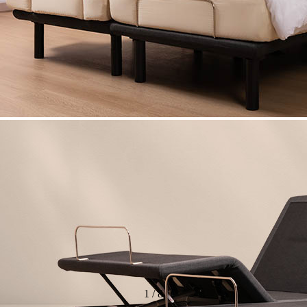
1
/
8