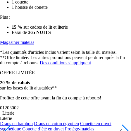
1 couette
1 housse de couette
Plus :
15 %
sur cadres de lit et literie
Essai de
365 NUITS
Magasiner matelas
*Les quantités d'articles inclus varient selon la taille du matelas.
**Offre limitée. Les autres promotions peuvent perdurer après la fin
du compte à rebours.
Des conditions s’appliquent
.
OFFRE LIMITÉE
20 % de rabais
sur les bases de lit ajustables**
Profitez de cette offre avant la fin du compte à rebours!
01
20
29
59
Literie
Literie
Draps en bambou
Draps en coton égyptien
Couette en duvet
synthétique
Couette d’été en duvet
Protège-matelas