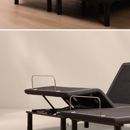
1
/
6