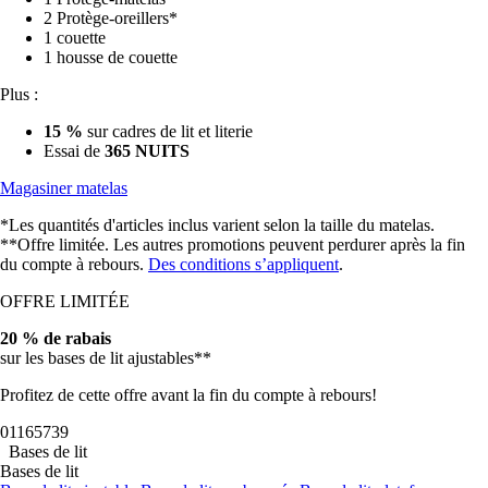
2 Protège-oreillers*
1 couette
1 housse de couette
Plus :
15 %
sur cadres de lit et literie
Essai de
365 NUITS
Magasiner matelas
*Les quantités d'articles inclus varient selon la taille du matelas.
**Offre limitée. Les autres promotions peuvent perdurer après la fin
du compte à rebours.
Des conditions s’appliquent
.
OFFRE LIMITÉE
20 % de rabais
sur les bases de lit ajustables**
Profitez de cette offre avant la fin du compte à rebours!
01
16
57
37
Bases de lit
Bases de lit
Base de lit ajustable
Base de lit rembourrée
Base de lit plateforme