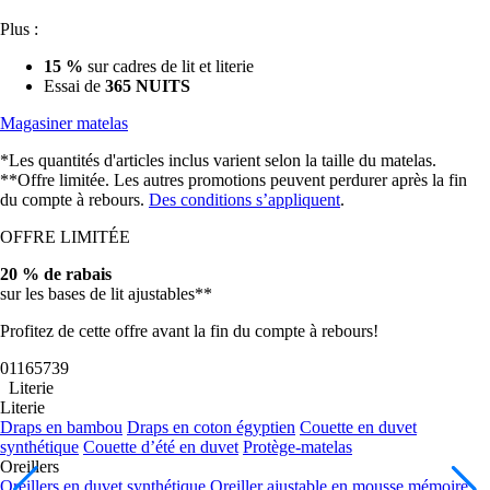
Plus :
15 %
sur cadres de lit et literie
Essai de
365 NUITS
Magasiner matelas
*Les quantités d'articles inclus varient selon la taille du matelas.
**Offre limitée. Les autres promotions peuvent perdurer après la fin
du compte à rebours.
Des conditions s’appliquent
.
OFFRE LIMITÉE
20 % de rabais
sur les bases de lit ajustables**
Profitez de cette offre avant la fin du compte à rebours!
01
16
57
37
Literie
Literie
Draps en bambou
Draps en coton égyptien
Couette en duvet
synthétique
Couette d’été en duvet
Protège-matelas
Oreillers
Oreillers en duvet synthétique
Oreiller ajustable en mousse mémoire
Ensembles