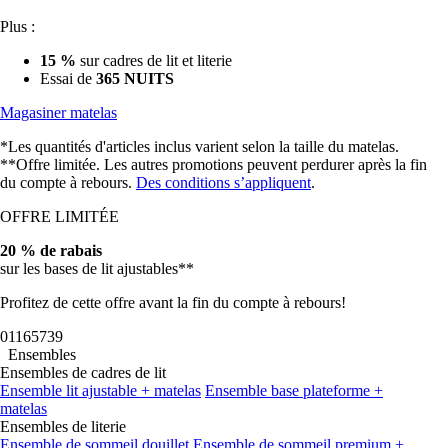
Plus :
15 %
sur cadres de lit et literie
Essai de
365 NUITS
Magasiner matelas
*Les quantités d'articles inclus varient selon la taille du matelas.
**Offre limitée. Les autres promotions peuvent perdurer après la fin
du compte à rebours.
Des conditions s’appliquent
.
OFFRE LIMITÉE
20 % de rabais
sur les bases de lit ajustables**
Profitez de cette offre avant la fin du compte à rebours!
01
16
57
37
Ensembles
Ensembles de cadres de lit
Ensemble lit ajustable + matelas
Ensemble base plateforme +
matelas
Ensembles de literie
Ensemble de sommeil douillet
Ensemble de sommeil premium +
couette