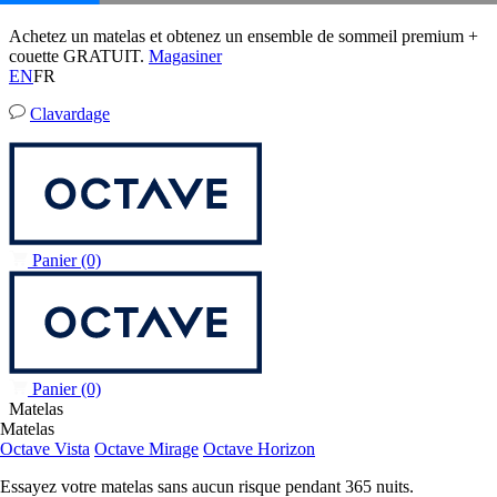
20 % de rabais sur les bases de lit ajustable à l’achat d’un matelas.
Matelas Octave Vista
01
16
57
37
Conditions
6 483 Avis
EN
FR
Clavardage
Panier
(0)
Panier
(0)
Matelas
Matelas
Octave Vista
Octave Mirage
Octave Horizon
Essayez votre matelas sans aucun risque pendant 365 nuits.
En savoir plus